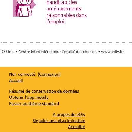
handicap : les
aménagements
raisonnables dans
l’emploi
© Unia • Centre interfédéral pour l’égalité des chances • www.ediv.be
Non connecté. (
Connexion
)
Accueil
Résumé de conservation de données
Obtenir l’app mobile
Passer au thème standard
A propos de eDiv
Signaler une discrimination
Actualité