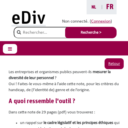
Passer au contenu principal
FR
NL
|
Vous êtes ici :
eDiv
Outils pratiques
Non connecté. (
Connexion
)
Champ de recherche
Monitoring de la
Recherche >
diversité : do it yourself!
Panneau latéral
Retour
Les entreprises et organismes publics peuvent-ils
mesurer la
diversité de leur personnel
?
Oui ! Faites-le vous-même à l'aide cette note, pour les critères
du
handicap
, de
(l’identité de)
genre et de l’origine.
A quoi ressemble l'outil ?
Dans cette note de 29 pages (pdf) vous trouverez :
un rappel sur
le cadre législatif et les principes éthiques
qui