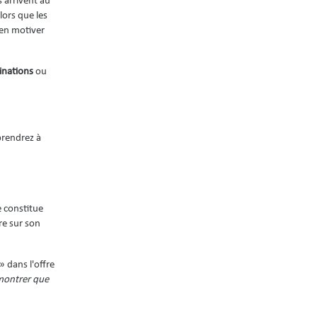
 arrivent au
lors que les
ien motiver
nations
ou
prendrez à
e constitue
ure sur son
» dans l'offre
montrer que