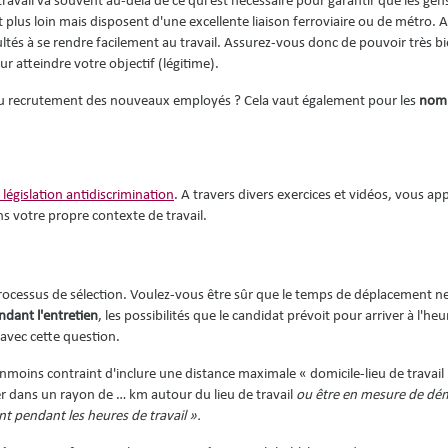
vail va souvent au-delà de ce qui est nécessaire pour garantir que les gens
t plus loin mais disposent d'une excellente liaison ferroviaire ou de métro. A
ultés à se rendre facilement au travail. Assurez-vous donc de pouvoir très b
r atteindre votre objectif (légitime).
au recrutement des nouveaux employés ? Cela vaut également pour les
nomi
législation antidiscrimination
. A travers divers exercices et vidéos, vous ap
ans votre propre contexte de travail.
processus de sélection. Voulez-vous être sûr que le temps de déplacement n
ndant l'entretien
, les possibilités que le candidat prévoit pour arriver à l'he
avec cette question.
anmoins contraint d'inclure une distance maximale « domicile-lieu de travail 
der dans un rayon de … km autour du lieu de travail
ou être en mesure de dé
nt pendant les heures de travail ».