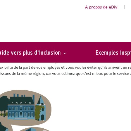
A propos de eDiv
|
il
ide vers plus d'inclusion
Exemples insp
lure le critère de sélection
« trajet domicile-travail maximum de 15 km »
d
xibilité de la part de vos employés et vous voulez éviter qu’ils arrivent en r
 issues de la même région, car vous estimez que c’est mieux pour le service 