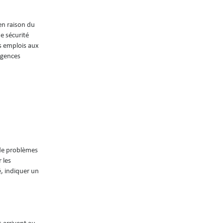
en raison du
de sécurité
s emplois aux
xigences
 de problèmes
 les
, indiquer un