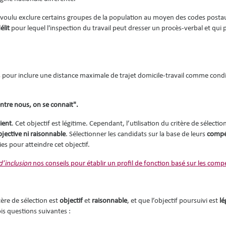
voulu exclure certains groupes de la population au moyen des codes postaux,
élit
pour lequel l'inspection du travail peut dresser un procès-verbal et qui 
es pour inclure une distance maximale de trajet domicile-travail comme cond
entre nous, on se connait".
lient
. Cet objectif est légitime. Cependant, l’utilisation du critère de sélection
bjective ni raisonnable
. Sélectionner les candidats sur la base de leurs
compé
s pour atteindre cet objectif.
d’inclusion
nos conseils pour établir un profil de fonction basé sur les com
tère de sélection est
objectif
et
raisonnable
, et que l’objectif poursuivi est
lé
rois questions suivantes :