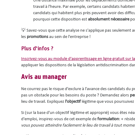
Une distance maximale pour les déplacements domicile-tra
travail à l'heure. Par exemple, certains candidats habiten
candidats qui habitent plus près peuvent avoir des diffic
pourquoi cette disposition est
absolument nécessaire
pou
💡 Savez-vous que cette analyse ne s'applique pas seulement 
les
promotions
au sein de l'entreprise !
Plus d'infos ?
Inscrivez-vous au module d'apprentissage en ligne gratuit sur la 
appliquer les dispositions de la législation antidiscrimination d
Avis au manager
Ne courrez pas le risque d’exclure à l'avance des candidats du 
pas un obstacle pour les besoins du poste ? Demandez alors
pe
lieu de travail. Expliquez
l'objectif
légitime que vous poursuivez 
Si (sur la base d'un objectif légitime et approprié) vous êtes né
d'emploi, inspirez-vous de cet exemple de
formulation
: « rési
vous pouvez atteindre facilement le lieu de travail à tout mome