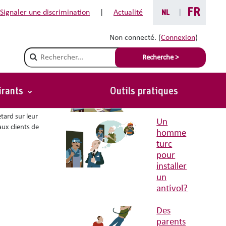
FR
Signaler une discrimination
|
Actualité
NL
|
Non connecté. (
Connexion
)
Situations avec conseils liées
Champ de recherche
Recherche >
Une offre
pour les
chômeurs?
irants
Outils pratiques
Retour
ans votre
etard sur leur
Un
aux clients de
homme
turc
pour
installer
un
antivol?
Des
parents