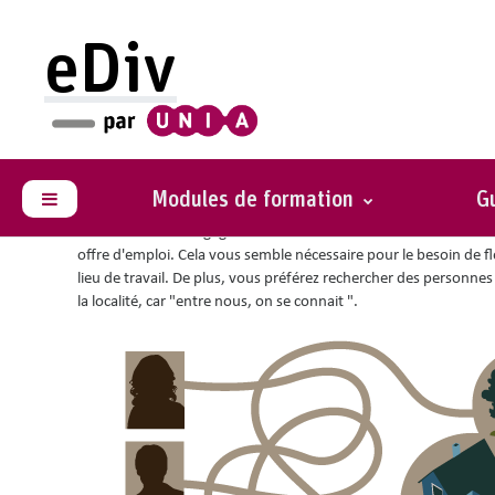
Passer au contenu principal
eDiv
Vous êtes ici :
Situations avec conseils
Distance domicile-trava
Modules de formation
Gu
Panneau latéral
Vous cherchez à engager un nouveau mécanicien et décidez d'inc
offre d'emploi. Cela vous semble nécessaire pour le besoin de fle
lieu de travail. De plus, vous préférez rechercher des personnes
la localité, car "entre nous, on se connait ".