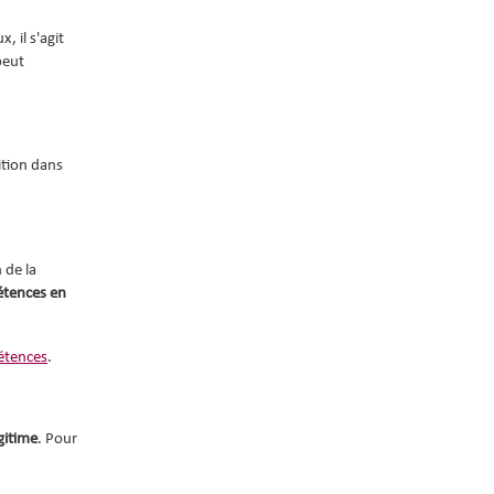
 il s'agit
peut
ition dans
 de la
tences en
pétences
.
gitime
. Pour