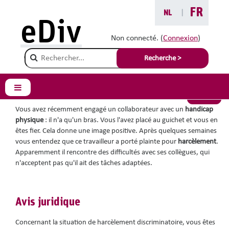
Passer au contenu principal
FR
NL
|
Vous êtes ici :
eDiv
Situations avec conseils
Non connecté. (
Connexion
)
Champ de recherche
Un bras
Recherche >
Panneau latéral
Retour
Vous avez récemment engagé un collaborateur avec un
handicap
physique
: il n'a qu'un bras. Vous l'avez placé au guichet et vous en
êtes fier. Cela donne une image positive. Après quelques semaines
vous entendez que ce travailleur a porté plainte pour
harcèlement
.
Apparemment il rencontre des difficultés avec ses collègues, qui
n'acceptent pas qu'il ait des tâches adaptées.
Avis juridique
Concernant la situation de harcèlement discriminatoire, vous êtes