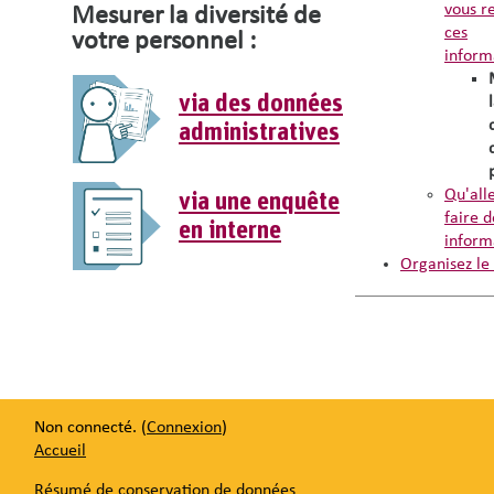
vous re
Mesurer la diversité de
ces
votre personnel :
inform
via des données
administratives
Qu'all
via une enquête
faire d
en interne
inform
Organisez le 
Non connecté. (
Connexion
)
Accueil
Résumé de conservation de données