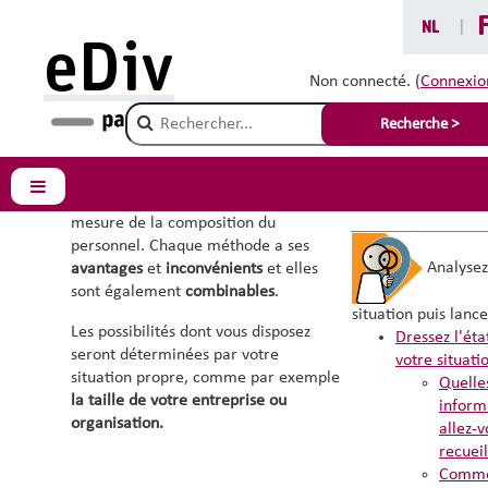
Passer au contenu principal
NL
|
eDiv
Mesurer la diversité
Non connecté. (
Connexio
Champ de recherche
de votre personnel
Recherche >
Panneau latéral
Il y a
deux manières
de réaliser une
Vous êtes ici :
mesure de la composition du
personnel. Chaque méthode a ses
Analysez
avantages
et
inconvénients
et elles
sont également
combinables
.
situation puis lanc
Les possibilités dont vous disposez
Dressez l'éta
seront déterminées par votre
votre situati
situation propre, comme par exemple
Quelle
la taille de votre entreprise ou
inform
organisation.
allez-v
recueil
Commen