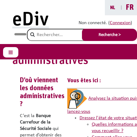
Passer au contenu principal
FR
NL
|
eDiv
Mesurer la diversité
Non connecté. (
Connexion
)
Champ de recherche
de votre personnel via
Recherche >
des données
Panneau latéral
administratives
D’où viennent
Vous êtes ici :
les données
administratives
Analysez la situation pui
?
lancez-vous
C’est la
Banque
Dressez l'état de votre situat
Carrefour de la
Quelles informations a
Sécurité Sociale
qui
vous recueillir ?
permet d’obtenir des