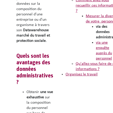
Comment allez-vous
données sur la
recueillir ces informat
composition du
?
personnel d’une
Mesurer la diver
entreprise ou d’un
de votre person
organisme à travers
via des
son
Datawarehouse
données
marché du travail et
administra
protection sociale
.
via une
enquête
auprès du
Quels sont les
personnel
avantages des
Qu'allez-vous faire de 
données
informations ?
Organisez le travail
administratives
?
Obtenir
une vue
exhaustive
sur
la composition
du personnel