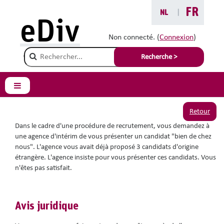
Passer au contenu principal
FR
NL
|
Vous êtes ici :
eDiv
Situations avec conseils
Non connecté. (
Connexion
)
Champ de recherche
Injonction à l'agence
Recherche >
intérim
Panneau latéral
Retour
Dans le cadre d'une procédure de recrutement, vous demandez à
une agence d'intérim de vous présenter un candidat "bien de chez
nous". L'agence vous avait déjà proposé 3 candidats d'origine
étrangère. L'agence insiste pour vous présenter ces candidats. Vous
n'êtes pas satisfait.
Avis juridique