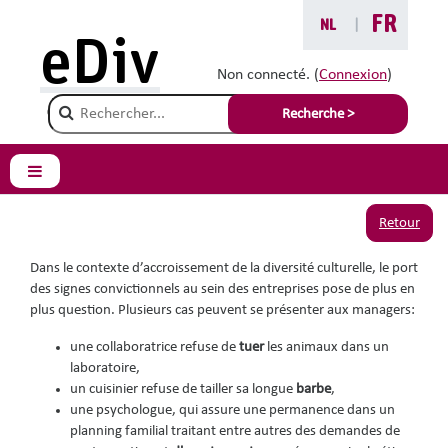
Passer au contenu principal
FR
NL
|
Vous êtes ici :
eDiv
Situations avec conseils
Non connecté. (
Connexion
)
Champ de recherche
Les signes
Recherche >
convictionnels
Panneau latéral
Retour
Dans le contexte d’accroissement de la diversité culturelle, le port
des signes convictionnels au sein des entreprises pose de plus en
plus question. Plusieurs cas peuvent se présenter aux managers:
une collaboratrice refuse de
tuer
les animaux dans un
laboratoire,
un cuisinier refuse de tailler sa longue
barbe
,
une psychologue, qui assure une permanence dans un
planning familial traitant entre autres des demandes de