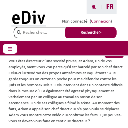
Passer au contenu principal
FR
NL
|
Vous êtes ici :
eDiv
Situations avec conseils
Non connecté. (
Connexion
)
Champ de recherche
Des propos antisémites
Recherche >
Panneau latéral
Retour
Vous êtes directeur d’une société privée, et Adam, un de vos
employés, vient vous voir parce qu’il est harcelé par son chef direct.
Celui-ci lui tiendrait des propos antisémites et inquiétants : « Je
garde toujours un cutter en poche pour me défendre contre les
juifs et les homosexuels ». Cela intervient dans un contexte difficile
dans la mesure où il a également été agressé physiquement et
verbalement par un collègue au travail en raison de son
ascendance. Un de ses collègues a filmé la scène. Au moment des
faits, Adam a appelé son chef direct qui n'a pas voulu se déplacer.
Adam vous montre cette vidéo qui confirme les faits. Que pouvez-
vous et devez-vous faire en tant que directeur ?