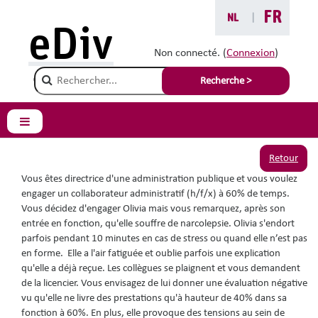
Passer au contenu principal
FR
NL
|
Vous êtes ici :
eDiv
Situations avec conseils
Non connecté. (
Connexion
)
Champ de recherche
Une employée
Recherche >
narcoleptique
Panneau latéral
Retour
Vous êtes directrice d'une administration publique et vous voulez
engager un collaborateur administratif (h/f/x) à 60% de temps.
Vous décidez d'engager Olivia mais vous remarquez, après son
entrée en fonction, qu'elle souffre de narcolepsie. Olivia s'endort
parfois pendant 10 minutes en cas de stress ou quand elle n’est pas
en forme. Elle a l'air fatiguée et oublie parfois une explication
qu'elle a déjà reçue. Les collègues se plaignent et vous demandent
de la licencier. Vous envisagez de lui donner une évaluation négative
vu qu'elle ne livre des prestations qu'à hauteur de 40% dans sa
fonction à 60%. En plus, elle provoque des tensions au sein de