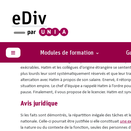
Passer au contenu principal
eDiv
Vous êtes ici :
Situations avec conseils
Après "Retourne dans t
Modules de formation
Gu
Panneau latéral
Vous êtes le nouveau manager du personnel dans une entreprise 
exécrables. Hatim et les collègues d’origine étrangère se sentent
plus lourds leur sont systématiquement réservés et que leur trava
altercation avec Hatim à propos de son salaire. Enervé, il rétorqu
situation empire. Le chef d’équipe a rappelé Hatim à l’ordre p
pause. Finalement, il vous propose de le licencier. Hatim est s
Avis juridique
Si les faits sont démontrés, la répartition inégale des tâches e
nationale. Celle-ci pourrait être justifiée si elle constituait
une ex
la nature ou du contexte de la fonction, seules des personnes d