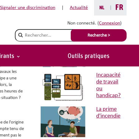
FR
Signaler une discrimination
|
Actualité
NL
|
Non connecté. (
Connexion
)
Situations avec conseils liées
Champ de recherche
Recherche >
Absentéisme
irants
Outils pratiques
Retour
, sont
ravaux les
Incapacité
uipe a une
de travail
ors, la
ou
des heures de
handicap?
 situation ?
La prime
d'incendie
e de l'origine
compte tenu de
mment pas le