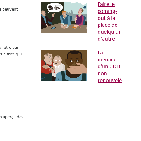
Faire le
re peuvent
coming-
out à la
place de
quelqu'un
d'autre
l-être par
La
ur-trice qui
menace
d'un CDD
non
renouvelé
n aperçu des