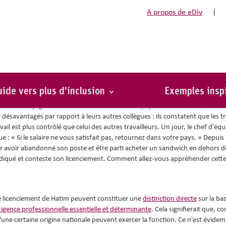
A propos de eDiv
|
on pays"
ide vers plus d'inclusion
Exemples insp
de nettoyage. Les relations entre un chef d’équipe et un travailleur, Hatim
 désavantagés par rapport à leurs autres collègues : ils constatent que les t
il est plus contrôlé que celui des autres travailleurs. Un jour, le chef d’éq
e : « Si le salaire ne vous satisfait pas, retournez dans votre pays. » Depuis l
our avoir abandonné son poste et être parti acheter un sandwich en dehors 
yndiqué et conteste son licenciement. Comment allez-vous appréhender cette
t le licenciement de Hatim peuvent constituer une
distinction directe
sur la bas
igence professionnelle essentielle et déterminante
. Cela signifierait que, 
'une certaine origine nationale peuvent exercer la fonction. Ce n'est évide