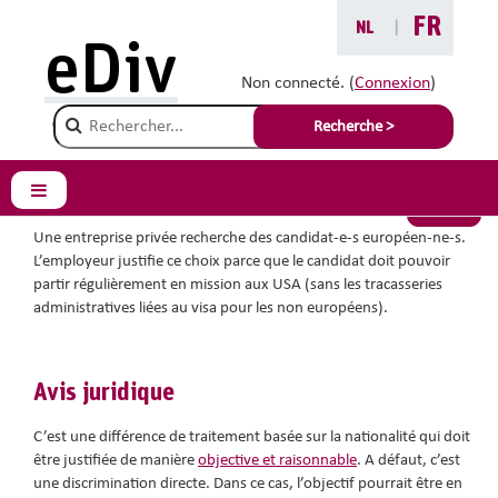
Passer au contenu principal
FR
NL
|
Vous êtes ici :
eDiv
Situations avec conseils
Non connecté. (
Connexion
)
Champ de recherche
Eviter des tracasseries
Recherche >
Panneau latéral
Retour
Une entreprise privée recherche des candidat-e-s européen-ne-s.
L’employeur justifie ce choix parce que le candidat doit pouvoir
partir régulièrement en mission aux USA (sans les tracasseries
administratives liées au visa pour les non européens).
Avis juridique
C’est une différence de traitement basée sur la nationalité qui doit
être justifiée de manière
objective et raisonnable
. A défaut, c’est
une discrimination directe. Dans ce cas, l’objectif pourrait être en