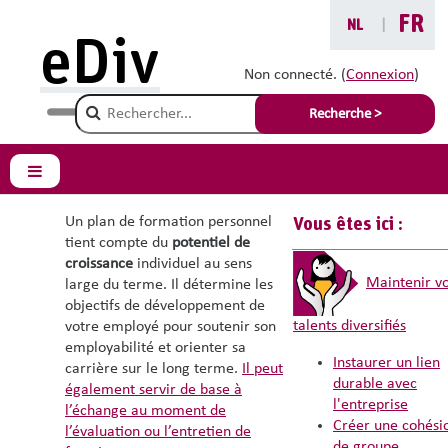
Passer au contenu principal
FR
NL
|
eDiv
Un plan de
Non connecté. (
Connexion
)
Champ de recherche
développement
Recherche >
personnel
Panneau latéral
Un plan de formation personnel
Vous êtes ici :
tient compte du
potentiel de
croissance
individuel au sens
Maintenir v
large du terme. Il détermine les
objectifs de développement de
talents diversifiés
votre employé pour soutenir son
employabilité et orienter sa
Instaurer un lien
carrière sur le long terme.
Il peut
durable avec
également servir de base à
l'entreprise
l’échange au moment de
Créer une cohési
l’évaluation ou l’entretien de
de groupe