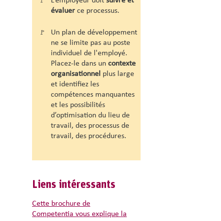
L’employeur doit
suivre et
🚩
évaluer
ce processus.
Un plan de développement
🚩
ne se limite pas au poste
individuel de l'employé.
Placez-le dans un
contexte
organisationnel
plus large
et i
dentifiez les
compétences manquantes
et les possibilités
d’optimisation
du lieu de
travail, des processus de
travail, des procédures.
Liens intéressants
Cette brochure de
Competentia vous explique la