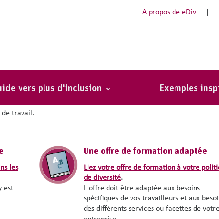
A propos de eDiv
|
Promouvoir l'inclusion du personnel
du personnel
ide vers plus d'inclusion
Exemples insp
a diversité dans votre entreprise. Il s'agit d’être en mesure de
 de travail.
e
Une offre de formation adaptée
ns les
Liez votre offre de formation à votre polit
de diversité
.
y est
L'offre doit être adaptée aux besoins
spécifiques de vos travailleurs et aux beso
des différents services ou facettes de votr