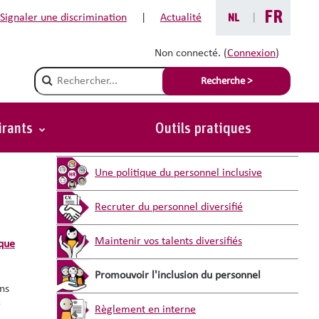
FR
Signaler une discrimination
|
Actualité
NL
|
Non connecté. (
Connexion
)
Champ de recherche
Recherche >
irants
Outils pratiques
Vous êtes ici :
Une politique du personnel inclusive
Recruter du personnel diversifié
Maintenir vos talents diversifiés
ique
Promouvoir l'inclusion du personnel
ins
e
Règlement en interne