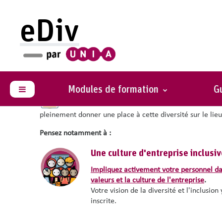
Passer au contenu principal
eDiv
Recruter et maintenir vos talents diversifiés
Promouvoir l'inclusion 
Modules de formation
Gu
Panneau latéral
L'inclusion
ne consiste pas seulement à introduire l
pleinement donner une place à cette diversité sur le lieu
Pensez notamment à :
Une culture d'entreprise inclusiv
Impliquez activement votre personnel da
valeurs et la culture de l'entreprise
.
Votre vision de la diversité et l'inclusion 
inscrite.