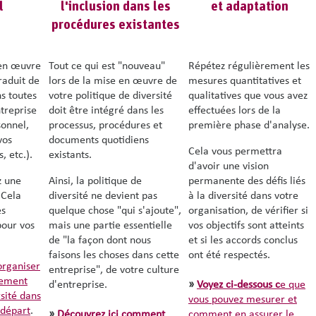
l
l'inclusion dans les
et adaptation
procédures existantes
 en œuvre
Tout ce qui est "nouveau"
Répétez régulièrement les
raduit de
lors de la mise en œuvre de
mesures quantitatives et
s toutes
votre politique de diversité
qualitatives que vous avez
ntreprise
doit être intégré dans les
effectuées lors de la
sonnel,
processus, procédures et
première phase d'analyse.
vos
documents quotidiens
Cela vous permettra
, etc.).
existants.
d'avoir une vision
z une
Ainsi, la politique de
permanente des défis liés
 Cela
diversité ne devient pas
à la diversité dans votre
es
quelque chose "qui s'ajoute",
organisation, de vérifier si
pour vos
mais une partie essentielle
vos objectifs sont atteints
de "la façon dont nous
et si les accords conclus
faisons les choses dans cette
ont été respectés.
organiser
entreprise", de votre culture
lement
d'entreprise.
»
Voyez ci-dessous c
e que
rsité dans
vous pouvez mesurer et
 départ
.
»
Découvrez ici comment
comment en assurer le