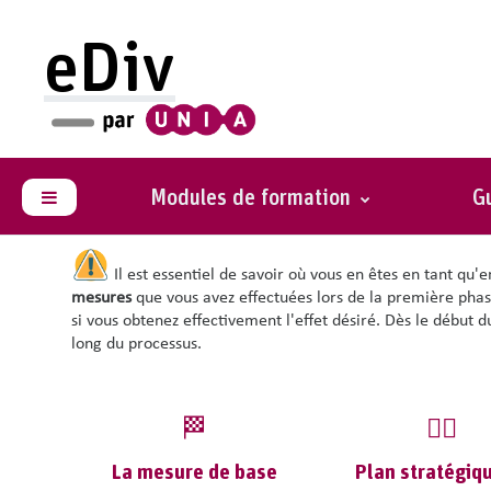
Passer au contenu principal
eDiv
Mesurer c’est savoir
Vos actions permettent-elles d'atteindre les objectifs fixés 
Y a-t-il de nouvelles évolutions qui demandent votre attent
Modules de formation
Gu
Panneau latéral
Identifiez-vous des angles morts ?
Il est essentiel de savoir où vous en êtes en tant qu
mesures
que vous avez effectuées lors de la première phase
si vous obtenez effectivement l'effet désiré. Dès le début
long du processus.
🏁
✍🏽
La mesure de base
Plan stratégiqu