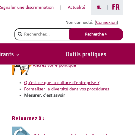
FR
Signaler une discrimination
|
Actualité
NL
|
Non connecté. (
Connexion
)
Champ de recherche
Recherche >
Vous êtes ici :
irants
Outils pratiques
Ancrez votre politique
Qu'est-ce que la culture d'entreprise ?
Formaliser la diversité dans vos procédures
Mesurer, c'est savoir
Retournez à :