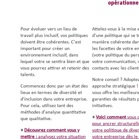
opérationne
Pour évoluer vers un lieu de
Attelez-vous à la mise
travail plus inclusif, vos politiques
d'une politique qui se t
doivent être cohérentes. C'est
manière cohérente dan
important pour créer un
les facettes de votre e
environnement inclusif, dans
(votre politique du per
lequel votre se sentira bien et que
votre communication, 
vous pourrez attirer et retenir des
contacts avec les clients
talents.
Notre conseil ? Adopte
Commencez donc par un état des
approche stratégique !
lieux en termes de diversité et
vous offre les meilleur
d'inclusion dans votre entreprise.
garanties de résultats 
Pour cela, utilisez tant des
initiatives.
méthodes d'analyse quantitative
»
Voici comment
vous 
que qualitative.
pour ancrer structurel
»
Découvrez comment vous y
votre politique de dive
mettre :
analysez votre situation
votre entreprise dès le