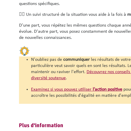
questions spécifiques.
👉🏽 Un suivi structuré de la situation vous aide à la fois à
m
D'une part, vous répétez les mêmes questions chaque année
évolue. D'autre part, vous posez constamment de nouvelles
de nouvelles connaissances.
N'oubliez pas de
communiquer
les résultats de votr
particulière veut savoir quels en sont les résultats.
maintenir ou raviver l'effort.
Découvrez nos conseils
diversité soutenue
.
Examinez si vous pouvez utiliser
l’action positive
pour
accroître les possibilités d'égalité en matière d'empl
Plus d'information