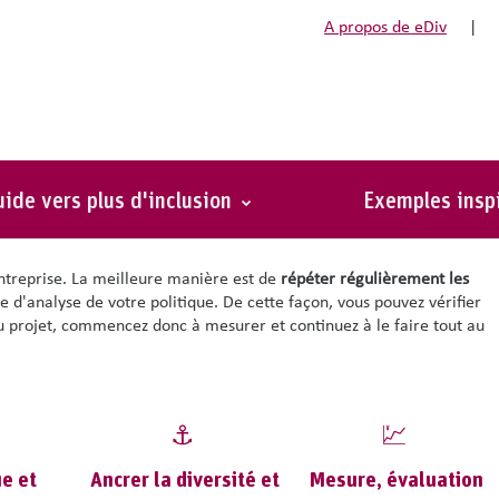
A propos de eDiv
|
?
ion ?
ide vers plus d'inclusion
Exemples insp
'entreprise. La meilleure manière est de
répéter régulièrement les
 d'analyse de votre politique. De cette façon, vous pouvez vérifier
 du projet, commencez donc à mesurer et continuez à le faire tout au
⚓
💹
e et
Ancrer la diversité et
Mesure, évaluation