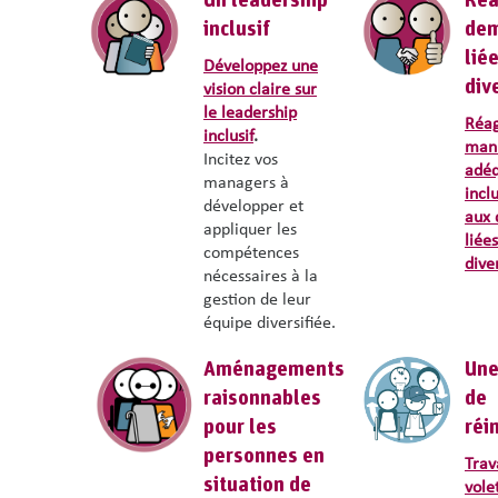
Un leadership
Réa
inclusif
de
liée
Développez une
div
vision claire sur
le
leadership
Réag
inclusif
.
man
Incitez vos
adéq
managers à
incl
développer et
aux
appliquer les
liées
compétences
dive
nécessaires à la
gestion de leur
équipe diversifiée.
Aménagements
Une
raisonnables
de
pour les
réi
personnes en
Trava
situation de
vole