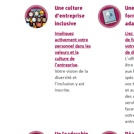
Une culture
Une
d'entreprise
for
inclusive
ada
Impliquez
Liez
activement votre
de f
personnel dans les
votr
valeurs et la
de d
culture de
L'off
l'entreprise
.
être
Votre vision de la
aux 
diversité et
spéc
l'inclusion y est
vos 
inscrite.
et a
des 
serv
face
votr
entr