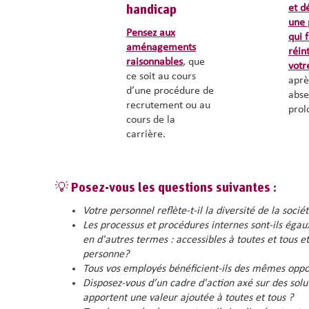
et d
handicap
une 
Pensez aux
qui 
aménagements
réin
raisonnables
, que
votr
ce soit au cours
aprè
d’une procédure de
abs
recrutement ou au
prol
cours de la
carrière.
💡 Posez-vous les questions suivantes :
Votre personnel reflète-t-il la diversité de la sociét
Les processus et procédures internes sont-ils égau
en d'autres termes : accessibles à toutes et tous e
personne?
Tous vos employés bénéficient-ils des mêmes oppo
Disposez-vous d’un cadre d'action axé sur des solu
apportent une valeur ajoutée à toutes et tous ?