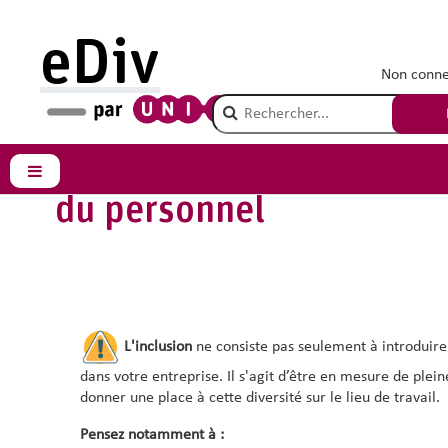
Passer au contenu principal
eDiv
Recruter et maintenir
Promouvoir
Non conne
vos talents diversifiés
l'inclusion du
personnel
Champ de recherche
Promouvoir l'inclusion
Panneau latéral
du personnel
L'inclusion
ne consiste pas seulement à introduire 
dans votre entreprise. Il s'agit d’être en mesure de ple
donner une place à cette diversité sur le lieu de travail.
Pensez notamment à :