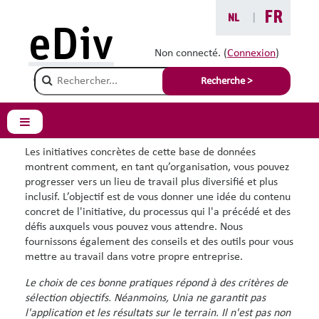
Passer au contenu principal
FR
NL
|
Vous êtes ici :
eDiv
Bonnes pratiques
Non connecté. (
Connexion
)
Champ de recherche
Bonnes pratiques
Recherche >
D'autres l'ont fait avant vous !
Panneau latéral
Les initiatives concrètes de cette base de données
montrent comment, en tant qu’organisation, vous pouvez
progresser vers un lieu de travail plus diversifié et plus
inclusif. L’objectif est de vous donner une idée du contenu
concret de l'initiative, du processus qui l'a précédé et des
défis auxquels vous pouvez vous attendre. Nous
fournissons également des conseils et des outils pour vous
mettre au travail dans votre propre entreprise.
Le choix de ces bonne pratiques répond à des critères de
sélection objectifs. Néanmoins, Unia ne garantit pas
l'application et les résultats sur le terrain. Il n'est pas non