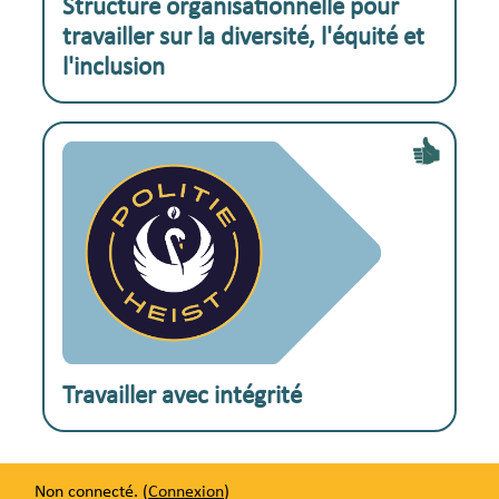
Exemple pratique :
Structure organisationnelle pour
travailler sur la diversité, l'équité et
l'inclusion
Exemple pratique :
Travailler avec intégrité
Non connecté. (
Connexion
)