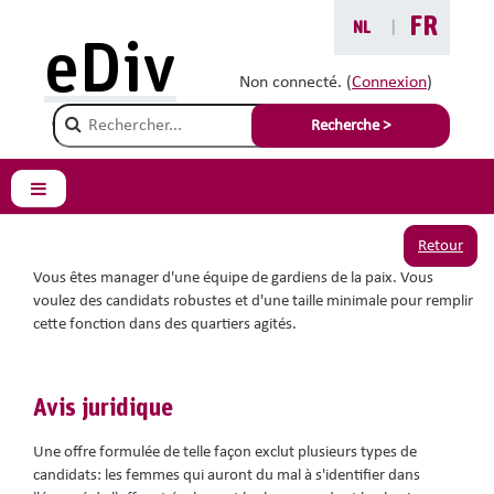
Passer au contenu principal
FR
NL
|
Vous êtes ici :
eDiv
Situations avec conseils
Non connecté. (
Connexion
)
Champ de recherche
Des gardiens de la paix
Recherche >
robustes
Panneau latéral
Retour
Vous êtes manager d'une équipe de gardiens de la paix. Vous
voulez des candidats robustes et d'une taille minimale pour remplir
cette fonction dans des quartiers agités.
Avis juridique
Une offre formulée de telle façon exclut plusieurs types de
candidats: les femmes qui auront du mal à s'identifier dans