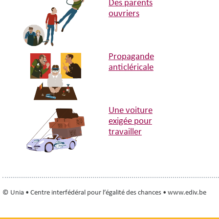
Des parents
ouvriers
Propagande
anticléricale
Une voiture
exigée pour
travailler
© Unia • Centre interfédéral pour l’égalité des chances • www.ediv.be