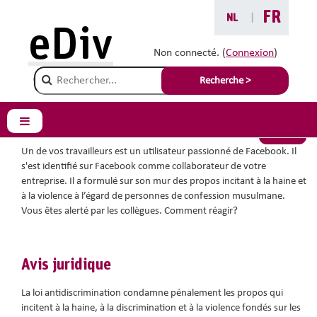
Passer au contenu principal
FR
NL
|
Vous êtes ici :
eDiv
Situations avec conseils
Non connecté. (
Connexion
)
Champ de recherche
Facebook
Recherche >
Panneau latéral
Retour
Un de vos travailleurs est un utilisateur passionné de Facebook. Il
s'est identifié sur Facebook comme collaborateur de votre
entreprise. Il a formulé sur son mur des propos incitant à la haine et
à la violence à l’égard de personnes de confession musulmane.
Vous êtes alerté par les collègues. Comment réagir?
Avis juridique
La loi antidiscrimination condamne pénalement les propos qui
incitent à la haine, à la discrimination et à la violence fondés sur les