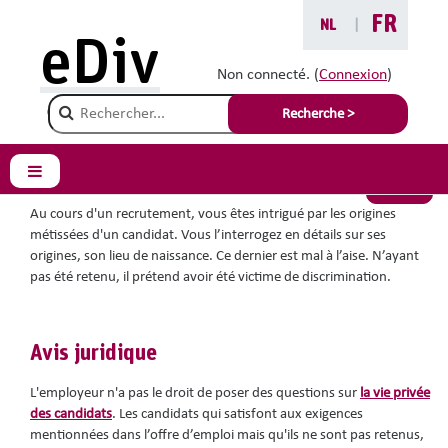
Passer au contenu principal
FR
NL
|
Vous êtes ici :
eDiv
Situations avec conseils
Non connecté. (
Connexion
)
Champ de recherche
Expliquer ses origines
Recherche >
Panneau latéral
Retour
Au cours d'un recrutement, vous êtes intrigué par les origines
métissées d'un candidat. Vous l’interrogez en détails sur ses
origines, son lieu de naissance. Ce dernier est mal à l’aise. N’ayant
pas été retenu, il prétend avoir été victime de discrimination.
Avis juridique
L'employeur n'a pas le droit de poser des questions sur
la vie privée
des candidats
. Les candidats qui satisfont aux exigences
mentionnées dans l’offre d’emploi mais qu'ils ne sont pas retenus,