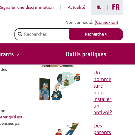
FR
Signaler une discrimination
|
Actualité
NL
|
Non connecté. (
Connexion
)
Situations avec conseils liées
Champ de recherche
Recherche >
Une offre
pour les
chômeurs?
irants
Outils pratiques
Retour
 absent 2
 des
Un
homme
turc
pour
installer
un
 une
antivol?
trer qu'il est
mpensées par
Des
parents