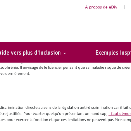
A propos de eDiv
|
tale
ide vers plus d'inclusion
Exemples insp
e vos managers vous confie qu’un des travailleurs de son service, qui a été
izophrénie. Il envisage de le licencier pensant que sa maladie risque de créer
tive dernièrement.
iscrimination directe au sens de la législation anti-discrimination car il fait
être justifiée. Pour écarter quelqu'un présentant un handicap,
il faut démon
ques pour exercer la fonction et que ces limitations ne peuvent pas être co