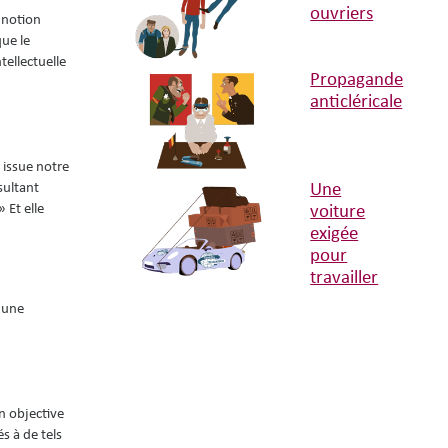
ouvriers
a notion
que le
tellectuelle
Propagande
anticléricale
 issue notre
sultant
Une
 Et elle
voiture
exigée
pour
travailler
 une
n objective
és à de tels