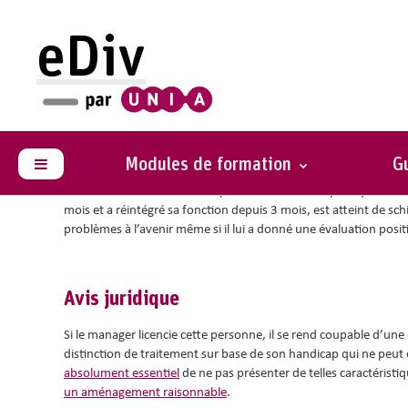
Passer au contenu principal
eDiv
Vous êtes ici :
Situations avec conseils
Peur de la maladie men
Modules de formation
Gu
Panneau latéral
Vous êtes directeur d’une importante institution publique. Un d
mois et a réintégré sa fonction depuis 3 mois, est atteint de sch
problèmes à l’avenir même si il lui a donné une évaluation posi
Avis juridique
Si le manager licencie cette personne, il se rend coupable d’une d
distinction de traitement sur base de son handicap qui ne peut 
absolument essentiel
de ne pas présenter de telles caractéristi
un aménagement raisonnable
.