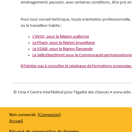
aménagements peuvent, avec certaines conditions, être pris en 
Pour tout conseil technique, toute orientation professionnelle,
où le travailleur habite :
L'AVIQ, pour la Région wallonne
Le Phare, pour la Région bruxelloise
Le VDAB, pour la Région flamande
Le Selbstbestimmt pour la Communauté germanophone
N'hésitez pas à consulter le catalogue de formations proposées
© Unia • Centre interfédéral pour l’égalité des chances • www.ediv
Non connecté. (
Connexion
)
Accueil
Résumé de conservation de données