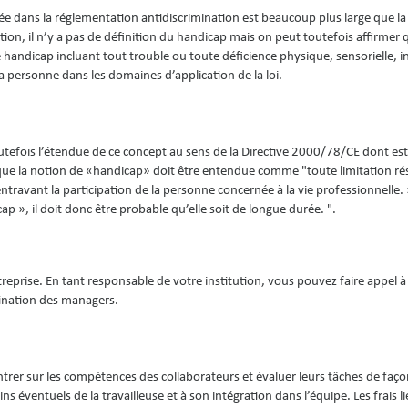
lisée dans la réglementation antidiscrimination est beaucoup plus large que l
ion, il n’y a pas de définition du handicap mais on peut toutefois affirmer 
 handicap incluant tout trouble ou toute déficience physique, sensorielle, in
a personne dans les domaines d’application de la loi.
efois l’étendue de ce concept au sens de la Directive 2000/78/CE dont est
e que la notion de «handicap» doit être entendue comme "toute limitation ré
avant la participation de la personne concernée à la vie professionnelle. »
ap », il doit donc être probable qu’elle soit de longue durée. ".
eprise. En tant responsable de votre institution, vous pouvez faire appel à
stination des managers.
trer sur les compétences des collaborateurs et évaluer leurs tâches de faço
s éventuels de la travailleuse et à son intégration dans l’équipe. Les frais li