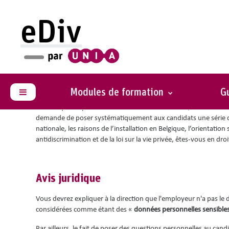
Passer au contenu principal
eDiv
Vous êtes ici :
Situations avec conseils
Des questions sur la vi
Modules de formation
Gu
Panneau latéral
En tant que responsable des ressources humaines, vous devez 
demande de poser systématiquement aux candidats une série
nationale, les raisons de l’installation en Belgique, l’orientation
antidiscrimination et de la loi sur la vie privée, êtes-vous en d
Avis juridique
Vous devrez expliquer à la direction que l'employeur n'a pas le 
considérées comme étant des «
données personnelles sensible
Par ailleurs, le fait de poser des questions personnelles au cand