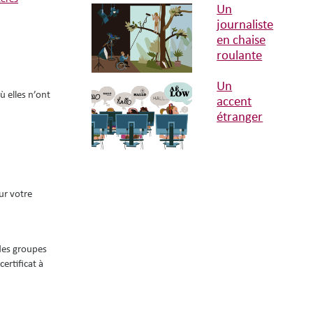
Un
journaliste
en chaise
roulante
Un
ù elles n’ont
accent
étranger
ur votre
des groupes
ertificat à