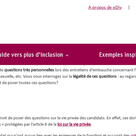
A propos de eDiv
|
e privée
ide vers plus d'inclusion
Exemples insp
recruter un
vendeur
pour une boutique de téléphonie mobile. La direction 
 de
questions très personnelles
lors des entretiens d’embauche concernant l’â
 sexuelle, etc. Vous vous interrogez sur la
légalité de ces questions
: au regard
roit de poser toutes ces questions?
droit de poser des questions sur la vie privée des candidats. En effet, ces d
s
» protégées par l’article 6 de la
loi sur la vie privée
.
idat qui n'ont aucun lien avec les exigences de la fonction et qui sont des
cri