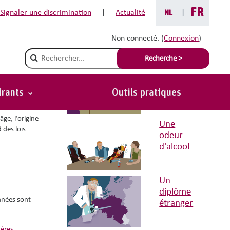
FR
Signaler une discrimination
|
Actualité
NL
|
Non connecté. (
Connexion
)
Situations avec conseils liées
Champ de recherche
Recherche >
Dame
malvoyante
irants
Outils pratiques
Retour
vous
ge, l’origine
Une
 des lois
odeur
d'alcool
Un
diplôme
onnées sont
étranger
tères