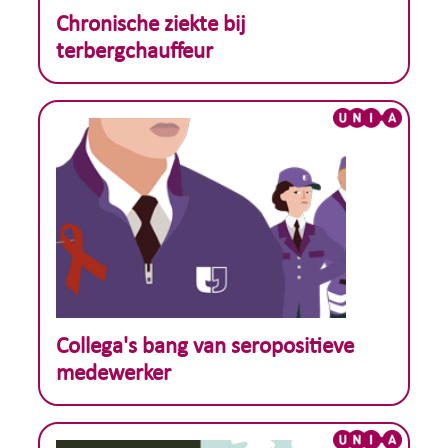
Theoretisch voorbeeld :
Chronische ziekte bij
terbergchauffeur
Theoretisch voorbeeld :
Collega's bang van seropositieve
medewerker