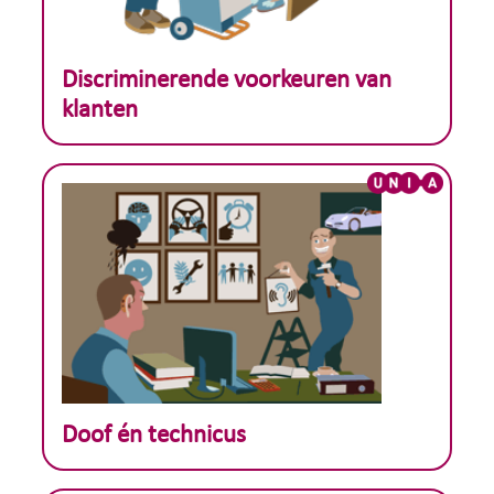
Theoretisch voorbeeld :
Discriminerende voorkeuren van
klanten
Theoretisch voorbeeld :
Doof én technicus