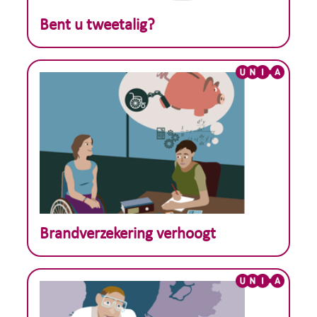
Theoretisch voorbeeld :
Bent u tweetalig?
Theoretisch voorbeeld :
Brandverzekering verhoogt