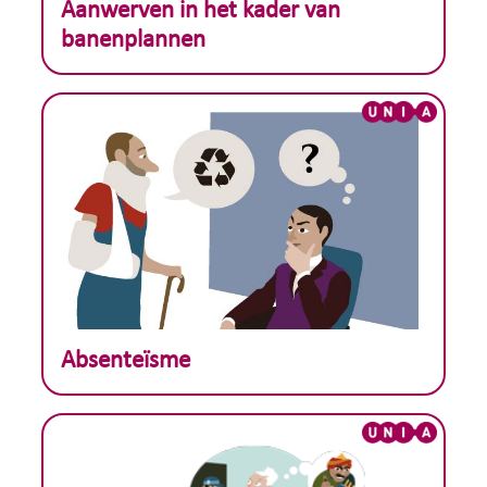
Theoretisch voorbeeld :
Aanwerven in het kader van
banenplannen
Theoretisch voorbeeld :
Absenteïsme