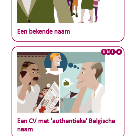
Theoretisch voorbeeld :
Een bekende naam
Theoretisch voorbeeld :
Een CV met 'authentieke' Belgische
naam