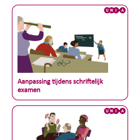
Theoretisch voorbeeld :
Aanpassing tijdens schriftelijk
examen