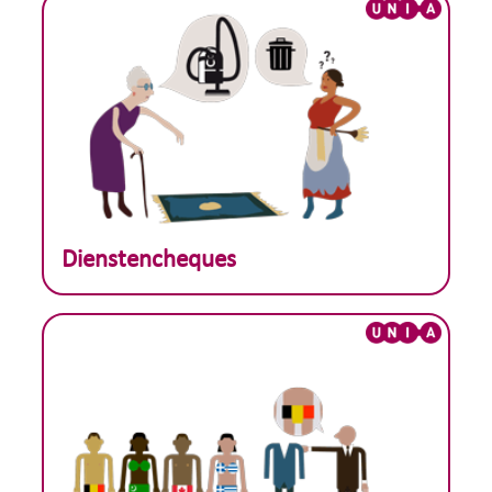
Theoretisch voorbeeld :
Dienstencheques