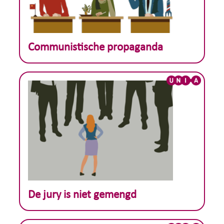
Theoretisch voorbeeld :
Communistische propaganda
Theoretisch voorbeeld :
De jury is niet gemengd