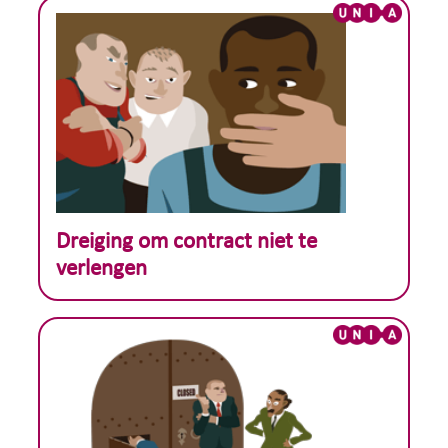
Theoretisch voorbeeld :
Dreiging om contract niet te
verlengen