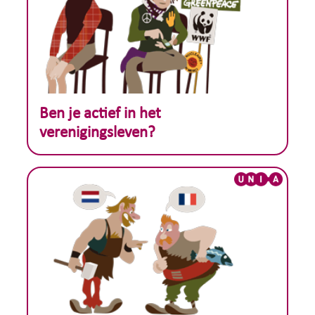
Theoretisch voorbeeld :
Ben je actief in het
verenigingsleven?