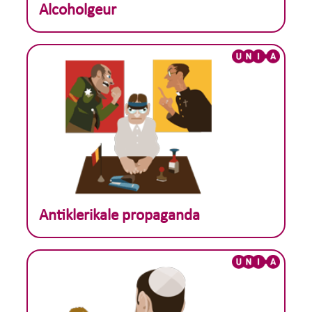
Theoretisch voorbeeld :
Alcoholgeur
Theoretisch voorbeeld :
Antiklerikale propaganda