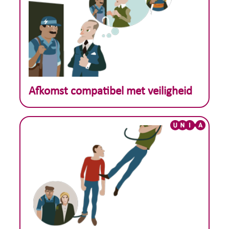
Theoretisch voorbeeld :
Afkomst compatibel met veiligheid