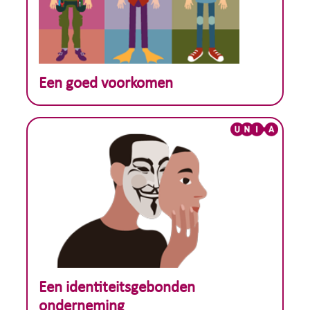
Theoretisch voorbeeld :
Een goed voorkomen
Theoretisch voorbeeld :
Een identiteitsgebonden
onderneming