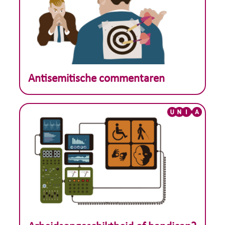
Theoretisch voorbeeld :
Antisemitische commentaren