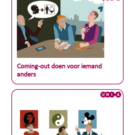
Theoretisch voorbeeld :
Coming-out doen voor iemand
anders