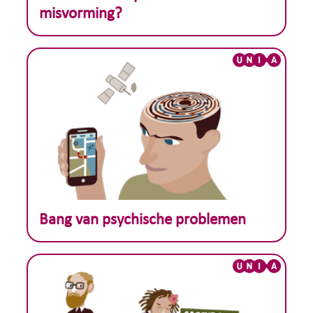
misvorming?
Theoretisch voorbeeld :
Bang van psychische problemen