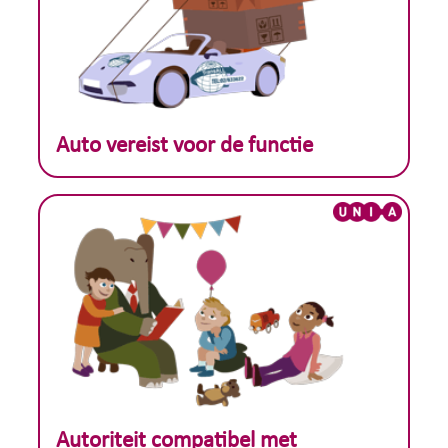
Theoretisch voorbeeld :
Auto vereist voor de functie
Theoretisch voorbeeld :
Autoriteit compatibel met