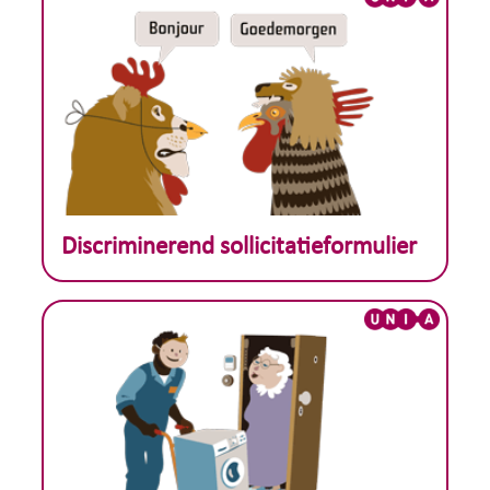
Theoretisch voorbeeld :
Discriminerend sollicitatieformulier