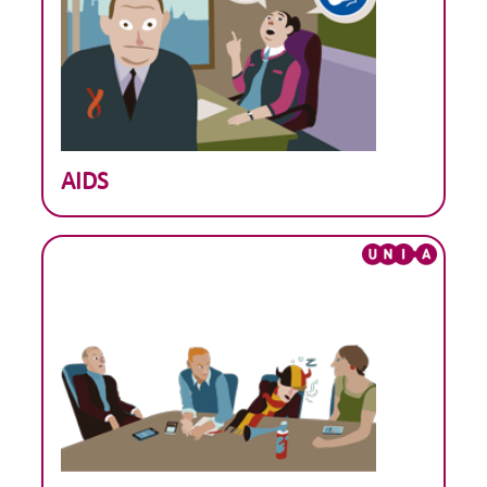
Theoretisch voorbeeld :
AIDS