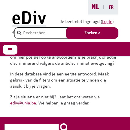
Ga naar hoofdinhoud
NL
|
FR
Je bent hier :
eDiv
Situaties met advies
Je bent niet ingelogd (
Login
)
Champ de recherche
Situaties met advies
Zoeken >
Hoe reageer je op diversiteitsvragen ? Ben je verplicht
Zijpaneel
om hier positief op te antwoorden? Is je praktijk of actie
discriminerend volgens de antidiscriminatiewetgeving?
In deze database vind je een eerste antwoord. Maak
gebruik van de filters om een situatie te vinden die
aansluit bij je vragen.
Zit je situatie er niet bij? Laat het ons weten via
ediv@unia.be
. We helpen je graag verder.