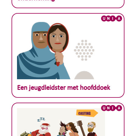
Theoretisch voorbeeld :
Een jeugdleidster met hoofddoek