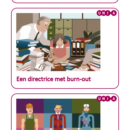
Theoretisch voorbeeld :
Een directrice met burn-out