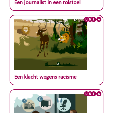
Theoretisch voorbeeld :
Een journalist in een rolstoel
Theoretisch voorbeeld :
Een klacht wegens racisme