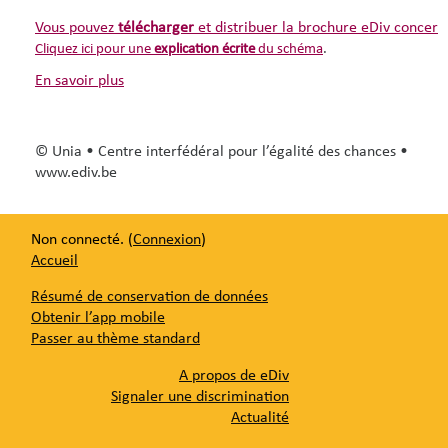
Vous pouvez
télécharger
et distribuer la brochure eDiv concerna
Cliquez ici pour une
explication écrite
du schéma
.
en savoir plus
© Unia • Centre interfédéral pour l’égalité des chances •
www.ediv.be
Non connecté. (
Connexion
)
Accueil
Résumé de conservation de données
Obtenir l’app mobile
Passer au thème standard
A propos de eDiv
Signaler une discrimination
Actualité