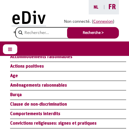
Passer au contenu principal
FR
NL
|
eDiv
Glossaire
Non connecté. (
Connexion
)
Champ de recherche
Recherche >
Résumé Module Loi : législation antidiscrimination
Résumé Module Handicap : aménagements raisonnables
Panneau latéral
Accommodements raisonnables
Actions positives
Age
Aménagements raisonnables
Burqa
Clause de non-discrimination
Comportements interdits
Convictions religieuses: signes et pratiques