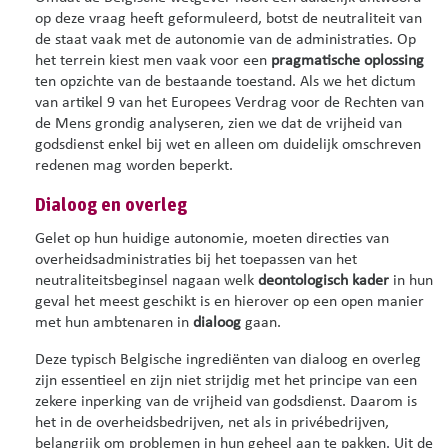
op deze vraag heeft geformuleerd, botst de neutraliteit van
de staat vaak met de autonomie van de administraties. Op
het terrein kiest men vaak voor een
pragmatische oplossing
ten opzichte van de bestaande toestand. Als we het dictum
van artikel 9 van het Europees Verdrag voor de Rechten van
de Mens grondig analyseren, zien we dat de vrijheid van
godsdienst enkel bij wet en alleen om duidelijk omschreven
redenen mag worden beperkt.
Dialoog en overleg
Gelet op hun huidige autonomie, moeten directies van
overheidsadministraties bij het toepassen van het
neutraliteitsbeginsel nagaan welk
deontologisch kader
in hun
geval het meest geschikt is en hierover op een open manier
met hun ambtenaren in
dialoog
gaan.
Deze typisch Belgische ingrediënten van dialoog en overleg
zijn essentieel en zijn niet strijdig met het principe van een
zekere inperking van de vrijheid van godsdienst. Daarom is
het in de overheidsbedrijven, net als in privébedrijven,
belangrijk om problemen in hun geheel aan te pakken. Uit de