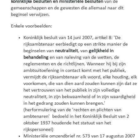
koninklijke besluiten en ministeriële besluiten
van de
gemeenschappen en de gewesten die allemaal naar dit
beginsel verwijzen.
Enkele voorbeelden:
Koninklijk besluit van 14 juni 2007, artikel 8: 'De
rijksambtenaar eerbiedigt op een strikte manier de
beginselen van
neutraliteit
, van
gelijkheid in
behandeling
en van naleving van de wetten, de
reglementen en de richtlijnen. Wanneer hij bij zijn
ambtsuitoefening in contact komt met het publiek,
vermijdt de rijksambtenaar elk woord, elke houding, elk
voorkomen, die van dien aard zouden kunnen zijn dat ze
het vertrouwen van het publiek in zijn volledige
neutraliteit, in zijn bekwaamheid of in zijn waardigheid
in het gedrang zouden kunnen brengen.'
(herformulering van de 'rechten en plichten van
ambtenaren' bedoeld in het Koninklijk Besluit van 2
oktober 1937 houdende het statuut van het
rijkspersoneel)
Ministeriële omzendbrief nr. 573 van 17 augustus 2007