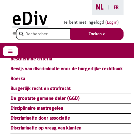
Ga naar hoofdinhoud
NL
|
FR
eDiv
Bibliotheek
Je bent niet ingelogd (
Login
)
Champ de recherche
Zoeken >
Samenvatting Module Wet: Antidiscriminatiewetgeving
Samenvatting Module Handicap: Redelijke Aanpassingen
Zijpaneel
Beschermde criteria
Bewijs van discriminatie voor de burgerlijke rechtbank
Boerka
Burgerlijk recht en strafrecht
De grootste gemene deler (GGD)
Disciplinaire maatregelen
Discriminatie door associatie
Discriminatie op vraag van klanten