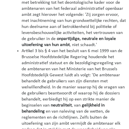
met betrekking tot het deontologische kader voor de
ambtenaren van het federaal administratief openbaar
ambt zegt hierover het volgende: 'Zij zorgen ervoor,
met inachtneming van hun grondwettelijke rechten, dat
hun deelname aan of betrokkenheid bij politieke of
levensbeschouwelijke activiteiten, het vertrouwen van
de gebruiker in de
onpartijdige, neutrale en loyale
uitoefening van hun ambt
, niet schaadt.'
Artikel 3 bis § 4 van het besluit van 6 mei 1999 van de
Brusselse Hoofdstedelijke Regering houdende het
administratief statuut en de bezoldigingsregeling van
de ambtenaren van het Ministerie van het Brussels
Hoofdstedelijk Gewest luidt als volgt: 'De ambtenaar
behandelt de gebruikers van zijn diensten met
welwillendheid. In de manier waarop hij de vragen van
de gebruikers beantwoordt of waarop hij de dossiers
behandelt, eerbiedigt hij op een strikte manier de
beginselen van
neutraliteit
, van
gelijkheid in
behandeling
en van naleving van de wetten, de
reglementen en de richtlijnen. Zelfs buiten de
uitoefening van zijn ambt vermijdt de ambtenaar elk