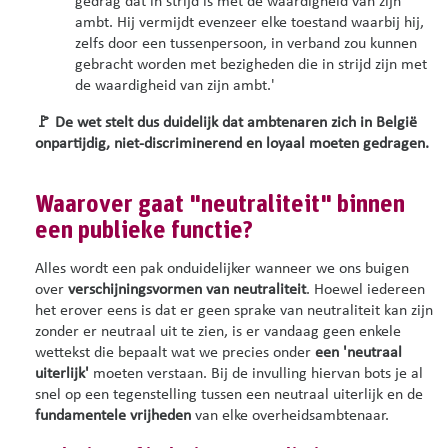
gedrag dat in strijd is met de waardigheid van zijn
ambt. Hij vermijdt evenzeer elke toestand waarbij hij,
zelfs door een tussenpersoon, in verband zou kunnen
gebracht worden met bezigheden die in strijd zijn met
de waardigheid van zijn ambt.'
🚩 De wet stelt dus duidelijk dat ambtenaren zich in België
onpartijdig, niet-discriminerend en loyaal moeten gedragen.
Waarover gaat "neutraliteit" binnen
een publieke functie?
Alles wordt een pak onduidelijker wanneer we ons buigen
over
verschijningsvormen van neutraliteit
. Hoewel iedereen
het erover eens is dat er geen sprake van neutraliteit kan zijn
zonder er neutraal uit te zien, is er vandaag geen enkele
wettekst die bepaalt wat we precies onder
een 'neutraal
uiterlijk'
moeten verstaan. Bij de invulling hiervan bots je al
snel op een tegenstelling tussen een neutraal uiterlijk en de
fundamentele vrijheden
van elke overheidsambtenaar.