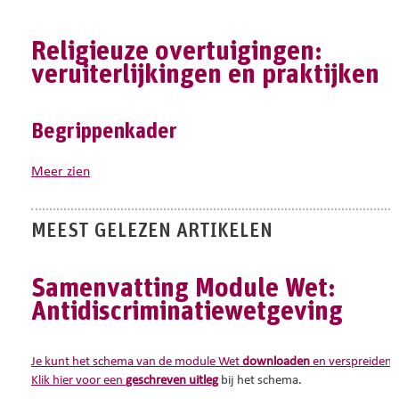
Religieuze overtuigingen:
veruiterlijkingen en praktijken
Begrippenkader
meer zien
1. Veruiterlijking
Het begrip
veruiterlijking
verwijst naar elk
voorwerp
,
beeld
,
kl
MEEST GELEZEN ARTIKELEN
voor diegene die de veruiterlijking "uitzendt"
en/of voor de persoon die de veruiterlijking "ontvangt".
Samenvatting Module Wet:
Enkele
voorbeelden
: een schilderij, een standbeeld , een kledi
Antidiscriminatiewetgeving
Het Europees Hof voor de Rechten van de Mens oordeelde dat 
Het Europees Hof neemt bijgevolg “een persoonlijke of subject
Je kunt
het schema van de module Wet
downloaden
en verspreiden
.
Klik hier voor een
geschreven uitleg
bij het schema.
2. Godsdienstvrijheid