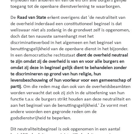
vrijheden van anderen en van de eis om alle burgers gelijke
toegang tot de openbare dienstverlening te waarborgen.
De
Raad van State
erkent overigens dat 'de neutraliteit van
de overheid inderdaad een constitutioneel beginsel is dat
weliswaar niet als zodanig in de grondwet zelf is opgenomen,
doch dat ten nauwste samenhangt met het
discriminatieverbod in het algemeen en het beginsel van
benuttingsgelijkheid van de openbare dienst in het bijzonder.
In een democratische rechtsstaat
dient de overheid neutraal
te zijn omdat zij de overheid is van en voor alle burgers en
omdat zij deze in beginsel gelijk dient te behandelen zonder
te discrimineren op grond van hun religie, hun
levensbeschouwing of hun voorkeur voor een gemeenschap of
partij
. Om die reden mag dan ook van de overheidsbeambten
worden verwacht dat ook zij zich in de uitoefening van hun
functie t.a.v. de burgers strikt houden aan deze neutraliteit en
aan het beginsel van de benuttingsgelijkheid.' Ze vormt met
andere woorden een gegronde reden om de
godsdienstvrijheid te beperken.
Dit neutraliteitsbeginsel is ook opgenomen in een aantal