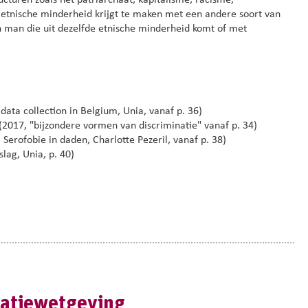
turen zoals het patriarchaat, kapitalisme, racisme,
e etnische minderheid krijgt te maken met een andere soort van
n man die uit dezelfde etnische minderheid komt
of met
ata collection in Belgium, Unia, vanaf p. 36)
(2017, "bijzondere vormen van discriminatie" vanaf p. 34)
 Serofobie in daden, Charlotte Pezeril, vanaf p. 38)
slag, Unia, p. 40)
natiewetgeving