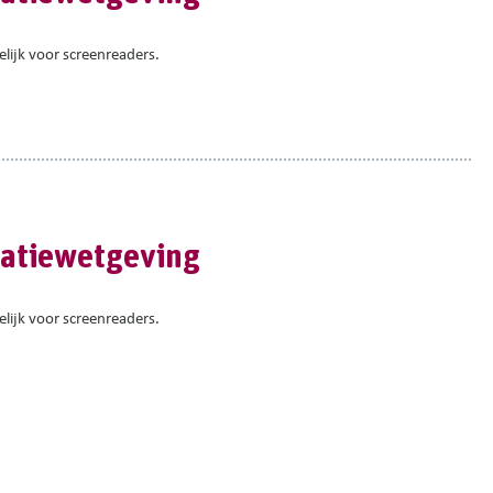
elijk voor screenreaders.
natiewetgeving
elijk voor screenreaders.