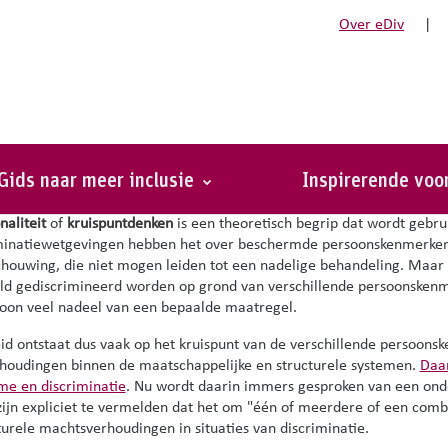
Over eDiv
|
rsectionaliteit en meervoudi
Gids naar meer inclusie
Inspirerende vo
ectionaliteit en kruispuntdenken
naliteit
of
kruispuntdenken
is een theoretisch begrip dat wordt gebru
minatiewetgevingen hebben het over beschermde persoonskenmerken z
houwing, die niet mogen leiden tot een nadelige behandeling. Maar i
ld gediscrimineerd worden op grond van verschillende persoonskenme
oon veel nadeel van een bepaalde maatregel.
id ontstaat dus vaak op het kruispunt van de verschillende persoon
houdingen binnen de maatschappelijke en structurele systemen.
Daar
me en discriminatie
. Nu wordt daarin immers gesproken van een onde
zijn expliciet te vermelden dat het om "één of meerdere of een comb
turele machtsverhoudingen in situaties van discriminatie.