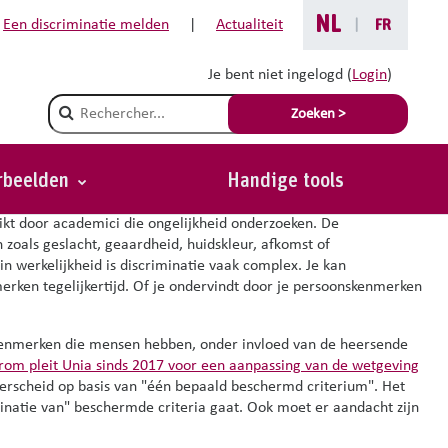
NL
Een discriminatie melden
|
Actualiteit
|
FR
Je bent niet ingelogd (
Login
)
ge discriminatie
Champ de recherche
Zoeken >
orbeelden
Handige tools
ikt door academici die ongelijkheid onderzoeken. De
oals geslacht, geaardheid, huidskleur, afkomst of
n werkelijkheid is discriminatie vaak complex. Je kan
rken tegelijkertijd. Of je ondervindt door je persoonskenmerken
skenmerken die mensen hebben, onder invloed van de heersende
om pleit Unia sinds 2017 voor een aanpassing van de wetgeving
rscheid op basis van "één bepaald beschermd criterium". Het
inatie van" beschermde criteria gaat.
Ook moet er aandacht zijn