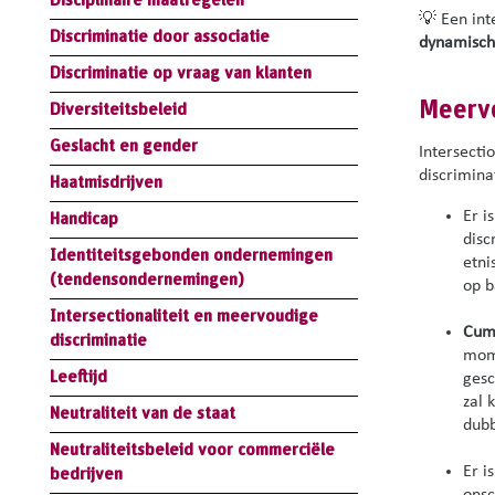
Disciplinaire maatregelen
💡 Een int
Discriminatie door associatie
dynamisch
Discriminatie op vraag van klanten
Meervo
Diversiteitsbeleid
Geslacht en gender
Intersecti
discrimina
Haatmisdrijven
Er i
Handicap
disc
Identiteitsgebonden ondernemingen
etni
(tendensondernemingen)
op b
Intersectionaliteit en meervoudige
Cumu
discriminatie
mome
Leeftijd
ges
zal 
Neutraliteit van de staat
dub
Neutraliteitsbeleid voor commerciële
Er i
bedrijven