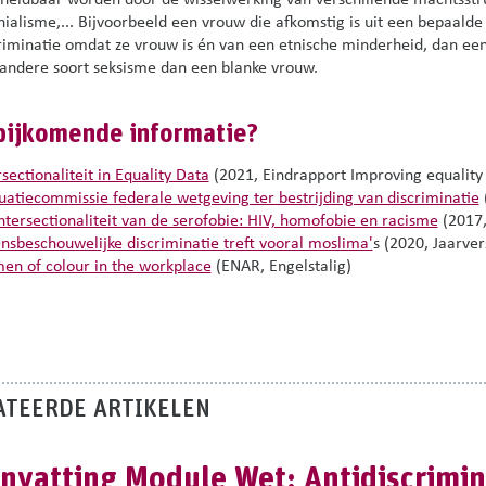
heidbaar worden door de wisselwerking van verschillende machtsstruc
nialisme,... Bijvoorbeeld een vrouw die afkomstig is uit een bepaald
riminatie omdat ze vrouw is én van een etnische minderheid, dan ee
andere soort seksisme dan een
blanke vrouw.
 bijkomende informatie?
rsectionaliteit in Equality Data
(2021, Eindrapport Improving equality d
uatiecommissie federale wetgeving ter bestrijding van discriminatie
ntersectionaliteit van de serofobie: HIV, homofobie en racisme
(2017,
nsbeschouwelijke discriminatie treft vooral moslima'
s (2020, Jaarver
n of colour in the workplace
(ENAR, Engelstalig)
ATEERDE ARTIKELEN
vatting Module Wet: Antidiscrimi