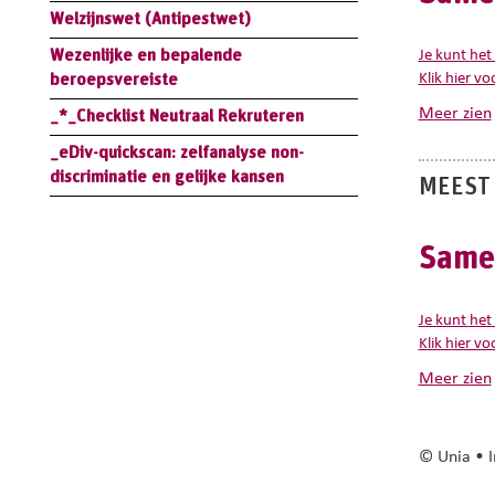
Welzijnswet (Antipestwet)
Wezenlijke en bepalende
Je kunt
het
beroepsvereiste
Klik hier v
meer zien
_*_Checklist Neutraal Rekruteren
_eDiv-quickscan: zelfanalyse non-
discriminatie en gelijke kansen
MEEST
Samen
Je kunt
het
Klik hier v
meer zien
© Unia • I