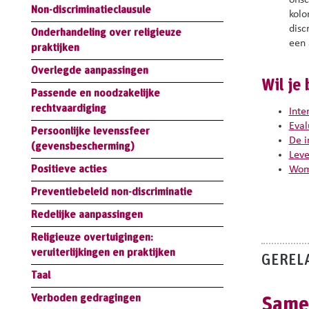
onsc
Non-discriminatieclausule
kolo
disc
Onderhandeling over religieuze
een
praktijken
Overlegde aanpassingen
Wil je
Passende en noodzakelijke
rechtvaardiging
Inte
Eval
Persoonlijke levenssfeer
De i
(gevensbescherming)
Leve
Positieve acties
Wome
Preventiebeleid non-discriminatie
Redelijke aanpassingen
Religieuze overtuigingen:
veruiterlijkingen en praktijken
GEREL
Taal
Verboden gedragingen
Samen