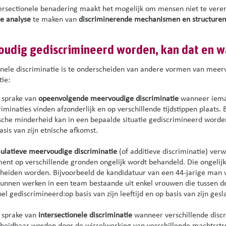
ersectionele benadering maakt het mogelijk om mensen niet te vere
e analyse
te maken van
discriminerende mechanismen en structuren
udig gediscrimineerd worden, kan dat en wa
onele discriminatie is te onderscheiden van andere vormen van meer
tie:
s sprake van
opeenvolgende
meervoudige discriminatie
wanneer iema
riminaties vinden afzonderlijk en op verschillende tijdstippen
plaats
.
sche minderheid kan in een bepaalde situatie gediscrimineerd worden 
asis van zijn etnische afkomst.
latieve meervoudige discriminatie
(of additieve discriminatie)
verw
nt op verschillende gronden ongelijk wordt behandeld. Die ongelijk
cheiden worden.
Bijvoorbeeld
de kandidatuur van
een 44-jarige man
kunnen werken in een team
bestaande uit enkel
vrouwen
die
tussen
d
bel
gediscrimineerd:op
basis
van zijn leeftijd en op basis van zijn gesl
s sprake van
intersectionele discriminatie
wanneer verschillende discr