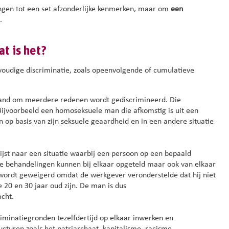
ngen tot een set afzonderlijke kenmerken, maar om
een
.
t is het?
voudige discriminatie, zoals opeenvolgende of cumulatieve
nd om meerdere redenen wordt gediscrimineerd.
Die
Bijvoorbeeld een homoseksuele man die afkomstig is uit een
op basis van zijn seksuele geaardheid en in een andere situatie
ijst naar een situatie waarbij een persoon op een bepaald
e behandelingen kunnen bij elkaar opgeteld maar ook van elkaar
wordt geweigerd
omdat de werkgever
veronder
stelde
dat hij niet
e 20 en 30 jaar
oud zijn.
De man is dus
acht.
iminatiegronden tezelfdertijd op elkaar inwerken en