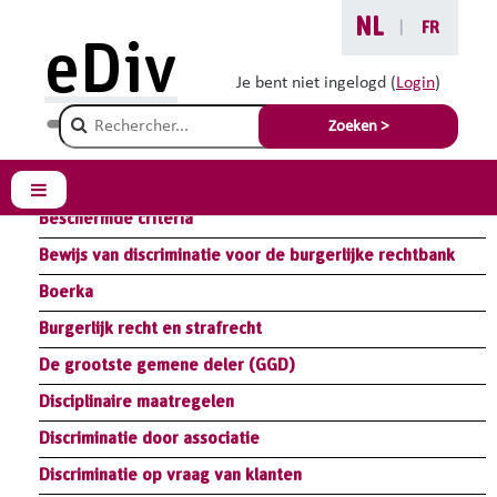
Ga naar hoofdinhoud
NL
|
FR
eDiv
Bibliotheek
Je bent niet ingelogd (
Login
)
Champ de recherche
Zoeken >
Samenvatting Module Wet: Antidiscriminatiewetgeving
Samenvatting Module Handicap: Redelijke Aanpassingen
Zijpaneel
Beschermde criteria
Bewijs van discriminatie voor de burgerlijke rechtbank
Boerka
Burgerlijk recht en strafrecht
De grootste gemene deler (GGD)
Disciplinaire maatregelen
Discriminatie door associatie
Discriminatie op vraag van klanten