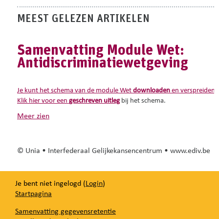
MEEST GELEZEN ARTIKELEN
Externe tools en informatiebronnen:
Online informatie van de federale overheid over
de
preventie van psychosociale belasting op het we
Samenvatting Module Wet:
de rol van
preventieadviseurs
en
vertrouwenspers
Antidiscriminatiewetgeving
Analysetool:
Knipperlichten psychosociale risico's op het
Je kunt
het schema van de module Wet
downloaden
en verspreiden
.
Klik hier voor een
geschreven uitleg
bij het schema.
meer zien
© Unia • Interfederaal Gelijkekansencentrum • www.ediv.be
Je bent niet ingelogd (
Login
)
Startpagina
Samenvatting gegevensretentie