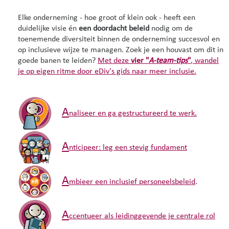
Elke onderneming - hoe groot of klein ook - heeft een
duidelijke visie én
een doordacht beleid
nodig om de
toenemende diversiteit binnen de onderneming succesvol en
op inclusieve wijze te managen. Zoek je een houvast om dit in
goede banen te leiden?
Met deze
vier "
A-team-tips
"
, wandel
je op eigen ritme door eDiv's gids naar meer inclusie.
A
naliseer en ga gestructureerd te werk.
A
nticipeer: leg een stevig fundament
A
mbieer een inclusief personeelsbeleid
.
A
ccentueer als leidinggevende je centrale rol